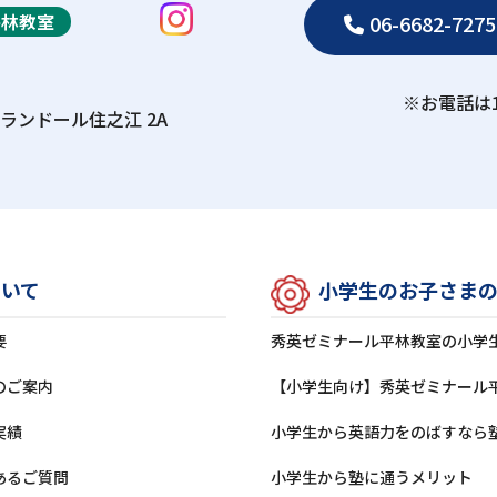
平林教室
06-6682-7275
※お電話は
ランドール住之江 2A
ついて
⼩学⽣のお⼦さま
要
秀英ゼミナール平林教室の⼩学
のご案内
【小学生向け】秀英ゼミナール
実績
⼩学⽣から英語⼒をのばすなら
あるご質問
⼩学⽣から塾に通うメリット