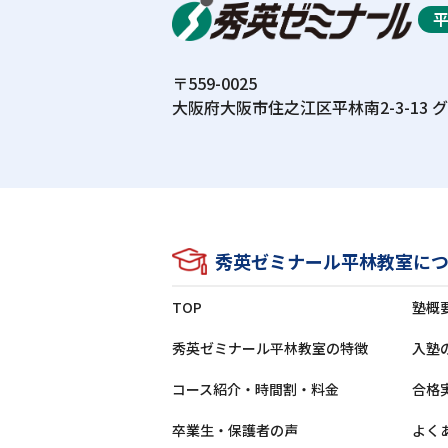
〒559-0025
⼤阪府⼤阪市住之江区平林南2-3-13
グ
秀英ゼミナール平林教室に
TOP
塾概
秀英ゼミナール平林教室の特徴
⼊塾
コース紹介・時間割・料⾦
合格
卒業⽣‧保護者の声
よく