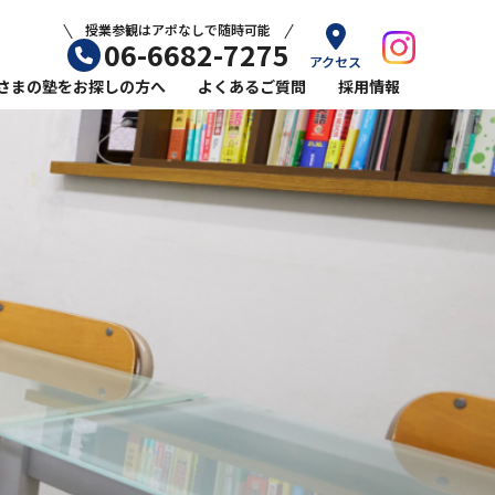
授業参観はアポなしで随時可能
06-6682-7275
アクセス
さまの塾をお探しの方へ
よくあるご質問
採用情報
ル平林教室の小学生コース
ール平林教室の英語指導
力をのばすなら塾選びが重要
ら塾に通うメリット
敗しない学習塾の選び方
始めるおすすめの時期