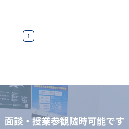
1
⾯談‧授業参観随時可能です