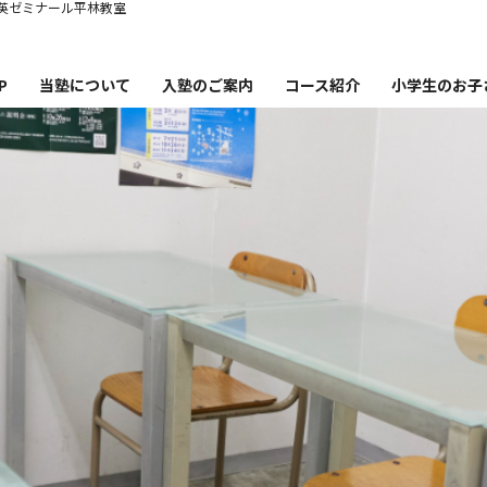
英ゼミナール平林教室
P
当塾について
入塾のご案内
コース紹介
小学生のお子
塾概要
コース紹介・時間割・料金
秀英ゼミナー
講師紹介
秀英ゼミナ
英ゼミナール平林教室の特徴
小学生から英語
合格実績
小学生か
卒業生・保護者の声
小学生の失
お知らせ・ブログ
塾通いを