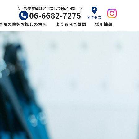
授業参観はアポなしで随時可能
06-6682-7275
アクセス
さまの塾をお探しの方へ
よくあるご質問
採用情報
ル平林教室の小学生コース
ール平林教室の英語指導
力をのばすなら塾選びが重要
ら塾に通うメリット
敗しない学習塾の選び方
始めるおすすめの時期