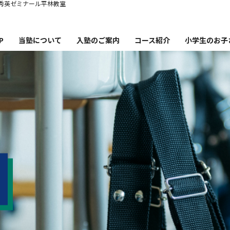
秀英ゼミナール平林教室
P
当塾について
入塾のご案内
コース紹介
小学生のお子
塾概要
コース紹介・時間割・料金
秀英ゼミナー
講師紹介
秀英ゼミナ
英ゼミナール平林教室の特徴
小学生から英語
合格実績
小学生か
卒業生・保護者の声
小学生の失
お知らせ・ブログ
塾通いを