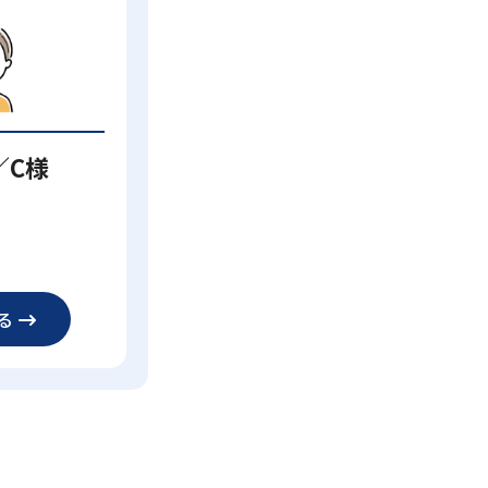
／C様
る