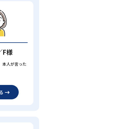
／F様
、本人が言った
る